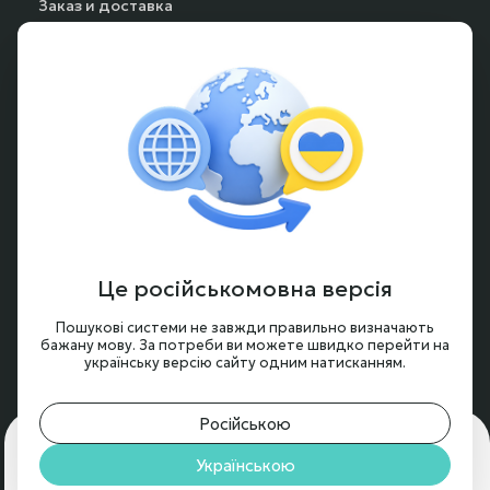
Заказ и доставка
Способы оплаты
Частые вопросы
Гарантия и возврат
Аккумуляторы под заказ
Условия оформления заказа
Новости и обзоры
Це російськомовна версія
Контакты
Пошукові системи не завжди правильно визначають
бажану мову. За потреби ви можете швидко перейти на
українську версію сайту одним натисканням.
Російською
Для чего нам нужны cookie?
🍪 Мы используем cookie,
чтобы обеспечить вам максимальное удобство на
Українською
© 2024 - 2026, BTRY.ENERGY