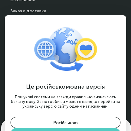
Заказ и доставка
Способы оплаты
Частые вопросы
Гарантия и возврат
Аккумуляторы под заказ
Условия оформления заказа
Новости и обзоры
Це російськомовна версія
Контакты
Пошукові системи не завжди правильно визначають
бажану мову. За потреби ви можете швидко перейти на
українську версію сайту одним натисканням.
Російською
Для чего нам нужны cookie?
🍪 Мы используем cookie,