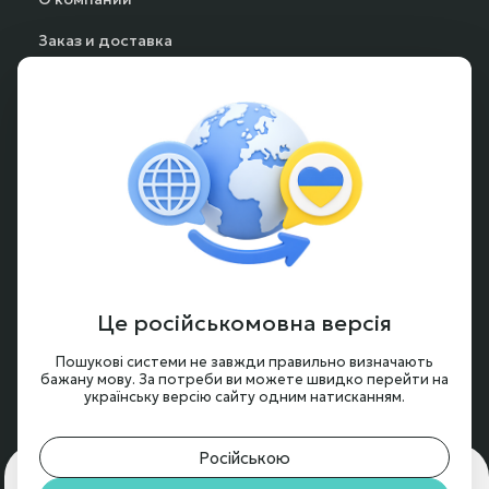
Заказ и доставка
Способы оплаты
Частые вопросы
Гарантия и возврат
Аккумуляторы под заказ
Условия оформления заказа
Новости и обзоры
Це російськомовна версія
Контакты
Пошукові системи не завжди правильно визначають
бажану мову. За потреби ви можете швидко перейти на
українську версію сайту одним натисканням.
Російською
Для чего нам нужны cookie?
🍪 Мы используем cookie,