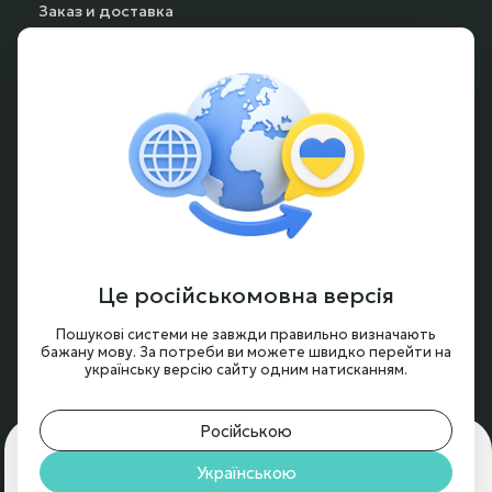
Заказ и доставка
Способы оплаты
Частые вопросы
Гарантия и возврат
Аккумуляторы под заказ
Условия оформления заказа
Новости и обзоры
Це російськомовна версія
Контакты
Пошукові системи не завжди правильно визначають
бажану мову. За потреби ви можете швидко перейти на
українську версію сайту одним натисканням.
Російською
Для чего нам нужны cookie?
🍪 Мы используем cookie,
чтобы обеспечить вам максимальное удобство на
Українською
© 2024 - 2026, BTRY.ENERGY