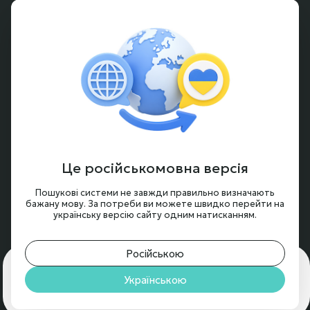
Способы оплаты
Частые вопросы
Гарантия и возврат
Аккумуляторы под заказ
Условия оформления заказа
Новости и обзоры
Це російськомовна версія
Контакты
Пошукові системи не завжди правильно визначають
бажану мову. За потреби ви можете швидко перейти на
українську версію сайту одним натисканням.
Російською
Для чего нам нужны cookie?
🍪 Мы используем cookie,
чтобы обеспечить вам максимальное удобство на
Українською
© 2024 - 2026, BTRY.ENERGY
нашем сайте.
Подробнее
Принять