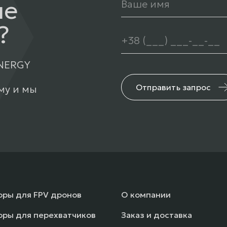
ше
?
ENERGY
Отправить запрос
му и мы
оры для FPV дронов
О компании
оры для перехватчиков
Заказ и доставка