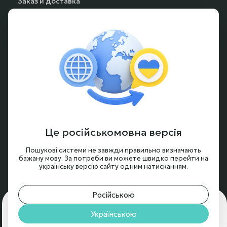
Заказ и доставка
Способы оплаты
Частые вопросы
Гарантия и возврат
Аккумуляторы под заказ
Условия оформления заказа
Новости и обзоры
Це російськомовна версія
Контакты
Пошукові системи не завжди правильно визначають
бажану мову. За потреби ви можете швидко перейти на
українську версію сайту одним натисканням.
Російською
Для чего нам нужны cookie?
🍪 Мы используем cookie,
чтобы обеспечить вам максимальное удобство на
Українською
© 2024 - 2026, BTRY.ENERGY
нашем сайте.
Подробнее
Принять