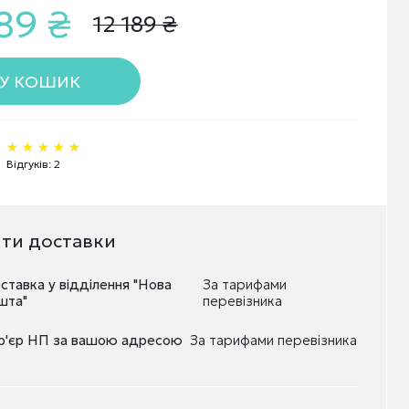
89 ₴
12 189 ₴
У КОШИК
★★★★★
★★★★★
★★★★★
Відгуків: 2
нти доставки
ставка у вiддiлення "Нова
За тарифами
шта"
перевізника
р'єр НП за вашою адресою
За тарифами перевізника