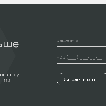
льше
сональну
Відправити запит
 і ми