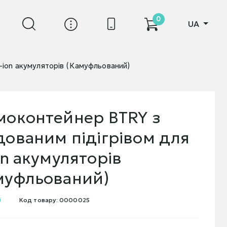
0
UA
-ion акумуляторів (Камуфльований)
моконтейнер BTRY з
дованим підігрівом для
on акумуляторів
муфльований)
і
Код товару: 0000025