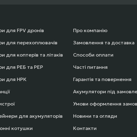
и для FPV дронів
Про компанію
ри для перехоплювачів
Замовлення та доставка
и для коптерів та літаків
Способи оплати
и для РЕБ та РЕР
Часті питання
ри для НРК
Гарантія та повернення
нції
Акумулятори під замовл
истрої
Умови оформлення замо
ейнери для акумуляторів
Новини та огляди
онні котушки
Контакти