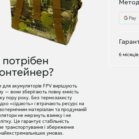
Метод
Гарант
6 місяці
 потрібен
онтейнер?
 для акумуляторів FPV вирішують
у — вони зберігають повну ємність
ку пору року. Без термозахисту
дко «сідають» і втрачають ресурс на
ізотермічним матеріалам та продуманій
улятори не мерзнуть взимку і не
літку. Це гарантує стабільність
не транспортування і збереження
 найекстремальніших умовах.