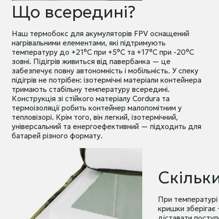
Що всередині?
Наш термобокс для акумуляторів FPV оснащений
нагрівальними елементами, які підтримують
температуру до +21°C при +5°C та +17°C при -20°C
зовні. Підігрів живиться від павербанка — це
забезпечує повну автономність і мобільність. У спеку
підігрів не потрібен: ізотермічні матеріали контейнера
тримають стабільну температуру всередині.
Конструкція зі стійкого матеріалу Cordura та
термоізоляції робить контейнер малопомітним у
тепловізорі. Крім того, він легкий, ізотермічний,
універсальний та енергоефективний — підходить для
батарей різного формату.
Скільк
При температурі
кришки зберігає 
діставати поступ