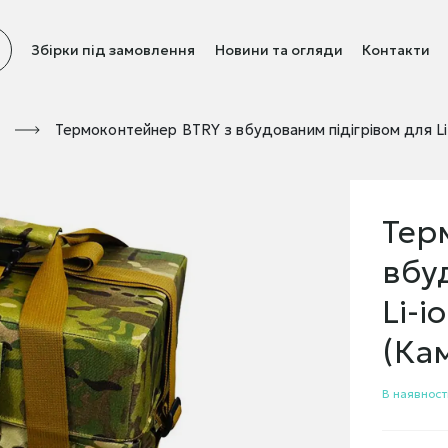
Збірки під замовлення
Новини та огляди
Контакти
Термоконтейнер BTRY з вбудованим підігрівом для Li
Тер
вбу
Li-i
(Ка
В наявност