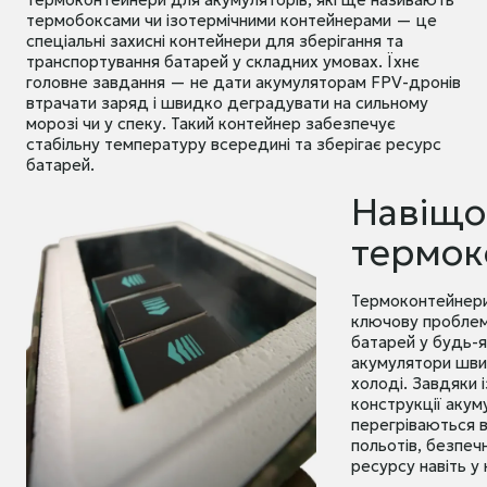
термобоксами чи ізотермічними контейнерами — це
спеціальні захисні контейнери для зберігання та
транспортування батарей у складних умовах. Їхнє
головне завдання — не дати акумуляторам FPV-дронів
втрачати заряд і швидко деградувати на сильному
морозі чи у спеку. Такий контейнер забезпечує
стабільну температуру всередині та зберігає ресурс
батарей.
Навіщо
термок
Термоконтейнери
ключову проблем
батарей у будь-я
акумулятори шви
холоді. Завдяки 
конструкції акум
перегріваються в
польотів, безпеч
ресурсу навіть у