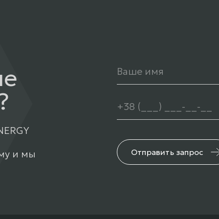
ше
?
ENERGY
Отправить запрос
му и мы