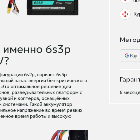
по
Ку
Метод
 именно 6s3p
V?
фигурации 6s2p, вариант 6s3p
Гаран
льший запас энергии без критического
. Это оптимальное решение для
нов, разведывательных платформ с
6 месяце
узкой и коптеров, оснащённых
 системами. Такой аккумулятор
бильное напряжение во время резких
ченное время работы и высокую