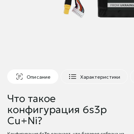
Описание
Характеристики
Что такое
конфигурация 6s3p
Cu+Ni?
Конфигурация 6s3p означает, что батарея собрана из