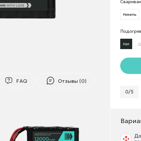
Свариван
Никель
Подогре
Нет
Д
FAQ
Отзывы (0)
0/5
Вариа
До