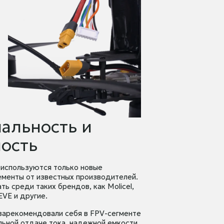
альность и
ость
 используются только новые
ементы от известных производителей.
ь среди таких брендов, как Molicel,
EVE и другие.
зарекомендовали себя в FPV-сегменте
льной отдаче тока, надежной емкости