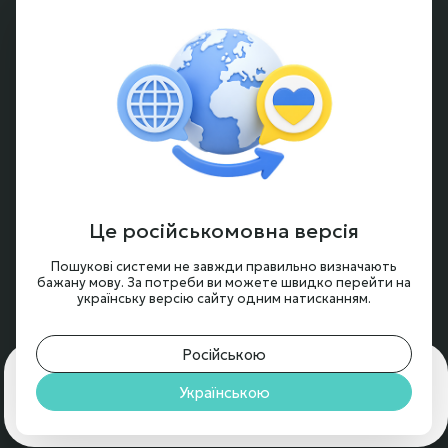
Способы оплаты
Частые вопросы
Гарантия и возврат
Аккумуляторы под заказ
Условия оформления заказа
Новости и обзоры
Це російськомовна версія
Контакты
Пошукові системи не завжди правильно визначають
бажану мову. За потреби ви можете швидко перейти на
українську версію сайту одним натисканням.
Російською
Для чего нам нужны cookie?
🍪 Мы используем cookie,
чтобы обеспечить вам максимальное удобство на
Українською
© 2024 - 2026, BTRY.ENERGY
нашем сайте.
Подробнее
Принять