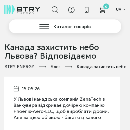
0
UA
Каталог товарів
Канада захистить небо
Львова? Відповідаємо
BTRY ENERGY
Блог
Канада захистить небо 
15.05.26
У Львові канадська компанія ZenaTech з
Ванкувера відкриває дочірню компанію
Phoenix-Aero-LLC, щоб виробляти дрони.
Але за цією об’явою - багато цікавого