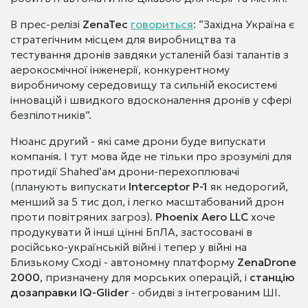
В прес-релізі
ZenaTec
говориться
: “Західна Україна є
стратегічним місцем для виробництва та
тестування дронів завдяки усталеній базі талантів з
аерокосмічної інженерії, конкурентному
виробничому середовищу та сильній екосистемі
інновацій і швидкого вдосконалення дронів у сфері
безпілотників”.
Нюанс другий - які саме дрони буде випускати
компанія. І тут мова йде не тільки про зрозумілі для
протидії Shahed’ам дрони-перехоплювачі
(планують випускати
Interceptor P-1
як недорогий,
менший за 5 тис дол, і легко масштабований дрон
проти повітряних загроз).
Phoenix Aero LLC
хоче
продукувати й інші цінні БпЛА, застосовані в
російсько-українській війні і тепер у війні на
Близькому Сході - автономну платформу
ZenaDrone
2000
, призначену для морських операцій, і
станцію
дозаправки IQ-Glider
- обидві з інтегрованим ШІ.