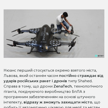
Нюанс перший стосується окремо взятого міста,
Львова, який останнім часом
постійно страждає від
ударів російських ракет і дронів
типу Shahed.
Справа в тому, що дрони
ZenaTech
, технологічного
гіганта, поєднуючого виробництво БпЛА з
програмним забезпеченням на основі штучного
інтелекту,
відразу ж зможуть захищати місто
, що
робить її автоматично цікавою для мерії та містян.