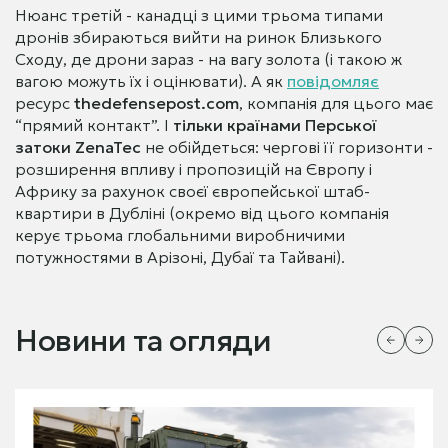
Нюанс третій - канадці з цими трьома типами
дронів збираються вийти на ринок Близького
Сходу, де дрони зараз - на вагу золота (і такою ж
вагою можуть їх і оцінювати). А як
повідомляє
ресурс
thedefensepost.com
, компанія для цього має
“прямий контакт”. І
тільки країнами Перської
затоки ZenaTec
не обійдеться: чергові її горизонти -
розширення впливу і пропозицій на Європу і
Африку за рахунок своєї європейської штаб-
квартири в Дубліні (окремо від цього компанія
керує трьома глобальними виробничими
потужностями в Арізоні, Дубаї та Тайвані).
Новини та огляди