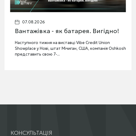
.2026
07.08.2
жівка - як батарея. Вигідно!
Америк
лазерні
о тижня на виставці Vibe Credit Union
 у Нові, штат Мічиган, США, компанія Oshkosh
Армія США 
ть свою 7-...
зброю, зос
системі Endu
КОНСУЛЬТАЦІЯ