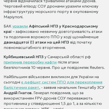
червня відзначилася тривалими атаками дронів.
Черговий епізод: СОУ дронами уразили ключову
інфраструктуру морського порту в окупованому
Маріуполі.
БАК
уразили
Афіпський НПЗ у Краснодарському
краї
– зафіксовано незвичну довготривалість атаки
та подолання ворожого ППО у ході щонайменше
дванадцятої (!) атаки на цей НПЗ
від початку
повномасштабного вторгнення.
Куйбишевський НПЗ
у Самарській області рф
припинив переробку нафти
після атаки
безпілотників 10 червня. Про це повідомляє Reuters.
Найбільшим військовим викликом для України на
сьогодні
є дефіцит систем ППО для перехоплення
балістичних ракет
, - заявив начальник Генштабу ЗСУ
Андрій Гнатов
. Генерал повідомив, що за
використанням FPV-дронів СОУ переважають
противника у співвідношенні 1,5 до 1, а за кількістю
виконаних завдань НРК – удвічі.