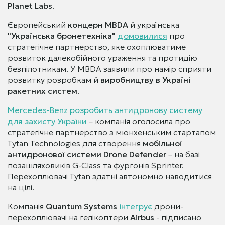
Planet Labs
.
Європейський
концерн MBDA
й українська
"Українська бронетехніка"
домовилися
про
стратегічне партнерство, яке охоплюватиме
розвиток далекобійного ураження та протидію
безпілотникам. У MBDA заявили про намір сприяти
розвитку розробкам й
виробництву в Україні
ракетних систем
.
Mercedes-Benz розробить антидронову систему
для захисту України
– компанія оголосила про
стратегічне партнерство з мюнхенським стартапом
Tytan Technologies для створення
мобільної
антидронової системи Drone Defender
– на базі
позашляховиків G-Class та фургонів Sprinter.
Перехоплювачі Tytan здатні автономно наводитися
на цілі.
Компанія
Quantum Systems
інтегрує
дрони-
перехоплювачі на гелікоптери
Airbus
- підписано