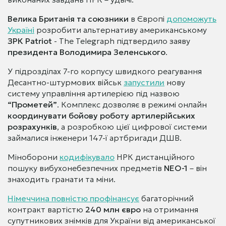
Велика Британія та союзники
в Європі
допоможуть
Україні
розробити альтернативу американському
ЗРК Patriot
- The Telegraph підтвердило заяву
президента Володимира Зеленського
.
У підрозділах 7-го корпусу швидкого реагування
Десантно-штурмових військ
запустили
нову
систему управління артилерією під назвою
“Прометей”
. Комплекс дозволяє в режимі онлайн
координувати бойову роботу артилерійських
розрахунків
, а розробкою цієї цифрової системи
займалися інженери 147-ї артбригади ДШВ.
Міноборони
кодифікувало
НРК дистанційного
пошуку вибухонебезпечних предметів
NEO-1
– він
знаходить гранати та міни.
Німеччина повністю профінансує
багаторічний
контракт вартістю
240 млн євро
на отримання
супутникових знімків для України від американської