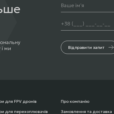
льше
сональну
Відправити запит
 і ми
и для FPV дронів
Про компанію
ри для перехоплювачів
Замовлення та доставка