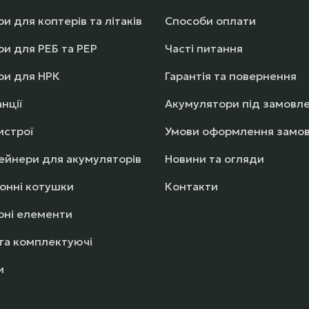
и для коптерів та літаків
Способи оплати
и для РЕБ та РЕР
Часті питання
ри для НРК
Гарантія та повернення
нції
Акумулятори під замовл
истрої
Умови оформлення замо
ейнери для акумуляторів
Новини та огляди
онні котушки
Контакти
рні елементи
та комплектуючі
и