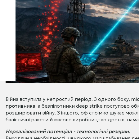
Війна вступила у непростий період. З одного боку,
mi
противника
, а безпілотники deep strike поступово 
розширювати війну. З іншого, рф стрімко шукає можл
балістичні ракети й масове виробництво дронів, нам
Нереалізований потенціал - технологічні резерви.
Виходячи з необхідності швидкого масштабування де