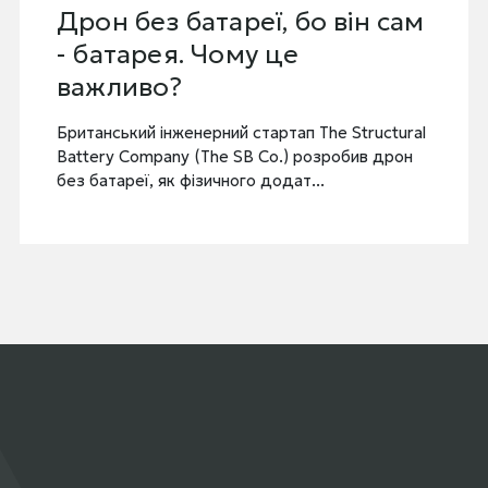
сам
Технології армії. Яким мо
бути новий етап?
Викликом для Міноборони стає створення
умов, адміністрування та координування
ural
розвитку новітньої зброї - від відносно де..
рон