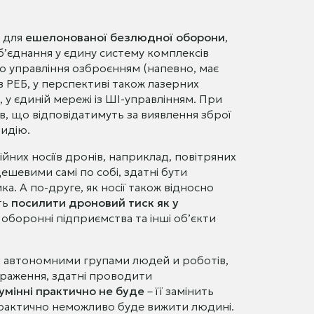
к для
ешелонованої безлюдної оборони
,
об’єднання у єдину систему комплексів
го управління озброєнням (напевно, має
ів РЕБ, у перспективі також лазерних
, у єдиній мережі із ШІ-управлінням. При
в, що відповідатимуть за виявлення зброї
идію.
них носіїв дронів, наприклад, повітряних
ешевими самі по собі, здатні бути
 А по-друге, як носії також відносно
ть
посилити дроновий тиск як у
 оборонні підприємства та інші об’єкти
и автономними групами людей и роботів,
раження, здатні проводити
зумінні практично не буде
– її замінить
 практично неможливо буде вижити людині.