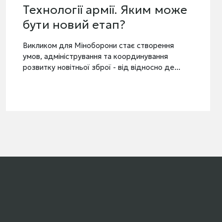
же
Головне на ранок 6 серпн
2026 року. Високоточність
супроти терору
Етап війни трансформується у високоточну
.
перестрілку, однак для України ракетний
виклик має більшу ціну у людському вимі...