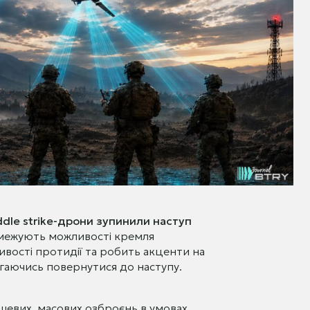
ddle strike-дрони зупинили наступ
обмежують можливості кремля
ивості протидії та робить акценти на
агаючись повернутися до наступу.
шевих, масових озброєнь в умовах