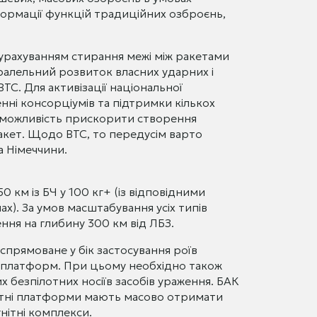
сформації функцій традиційних озброєнь,
з урахуванням стирання межі між ракетами
ралельний розвиток власних ударних і
ТС. Для активізації національної
ні консорціумів та підтримки кількох
є можливість прискорити створення
ракет. Щодо ВТС, то передусім варто
а Німеччини.
0 км із БЧ у 100 кг+ (із відповідними
х). За умов масштабування усіх типів
ення на глибину 300 км від ЛБЗ.
спрямоване у бік застосування роїв
 платформ. При цьому необхідно також
 безпілотних носіїв засобів ураження. БАК
ілотні платформи мають масово отримати
гнітні комплекси.