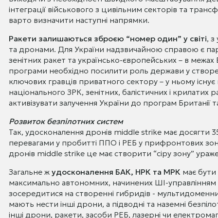
інтеграції військового з цивільним секторів та тран
варто визначити наступні напрямки.
Ракети залишаються зброєю “номер один” у світі
, 
та дронами. Для України надзвичайною справою є па
зенітних ракет та українсько-європейських – в межах В
програми необхідно посилити роль держави у створен
ключових гравців приватного сектору – у ньому існу
національного ЗРК, зенітних, балістичних і крилатих 
активізувати залучення України до програм Британії т
Розвиток безпілотних систем
Так, удосконалення дронів middle strike має досягти 35
перевагами у пробитті ППО і РЕБ у прифронтових зона
дронів middle strike це має створити “сіру зону” ураж
Загальне ж
удосконалення БАК, НРК та МРК
має бути 
максимально автономних, начинених ШІ-управлінням
зосередитися на створенні гибридів - мультидоменних
мають нести інші дрони, а підводні та наземні безп
інші дрони, ракети, засоби РЕБ, лазерні чи електрома