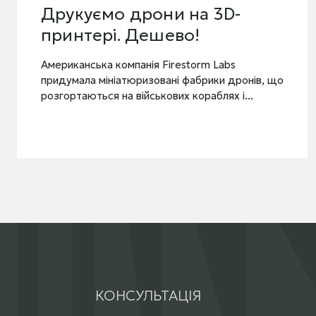
Дрон без батареї, бо він 
- батарея. Чому це
важливо?
ів, що
Британський інженерний стартап The Struct
Battery Company (The SB Co.) розробив д
без батареї, як фізичного додат...
КОНСУЛЬТАЦІЯ