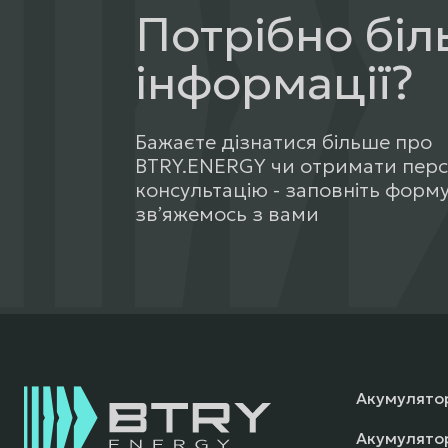
Потрібно бі
інформації?
Бажаєте дізнатися більше про
BTRY.ENERGY чи отримати пер
консультацію - заповніть форму
звʼяжемось з вами
Акумулятор
Акумулято