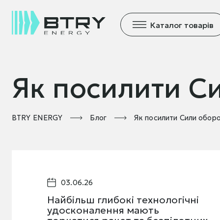
Каталог товарів
Як посилити С
BTRY ENERGY
Блог
Як посилити Сили обор
03.06.26
Найбільш глибокі технологічні
удосконалення мають