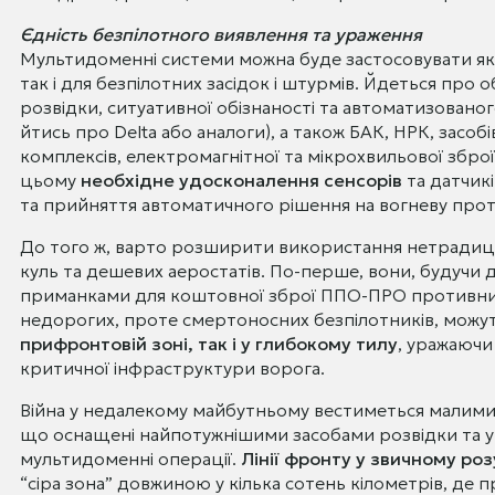
Єдність безпілотного виявлення та ураження
Мультидоменні системи можна буде застосовувати я
так і для безпілотних засідок і штурмів. Йдеться про 
розвідки, ситуативної обізнаності та автоматизовано
йтись про Delta або аналоги), а також БАК, НРК, засоб
комплексів, електромагнітної та мікрохвильової зброї
цьому
необхідне удосконалення сенсорів
та датчикі
та прийняття автоматичного рішення на вогневу прот
До того ж, варто розширити використання нетрадицій
куль та дешевих аеростатів. По-перше, вони, будучи д
приманками для коштовної зброї ППО-ПРО противника.
недорогих, проте смертоносних безпілотників, можу
прифронтовій зоні, так і у глибокому тилу
, уражаючи
критичної інфраструктури ворога.
Війна у недалекому майбутньому вестиметься малим
що оснащені найпотужнішими засобами розвідки та у
мультидоменні операції.
Лінії фронту у звичному ро
“сіра зона” довжиною у кілька сотень кілометрів, де